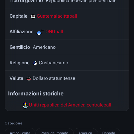
Tipo di governo
Repubblica federale presidenziale
Capitale
Guatemalacittaball
Affiliazione
ONUball
Gentilicio
Americano
Religione
Cristianesimo
Valuta
Dollaro statunitense
Informazioni storiche
Uniti republica del America centraleball
Categorie
Articoli corte
Paesi del mondo
America
Canada